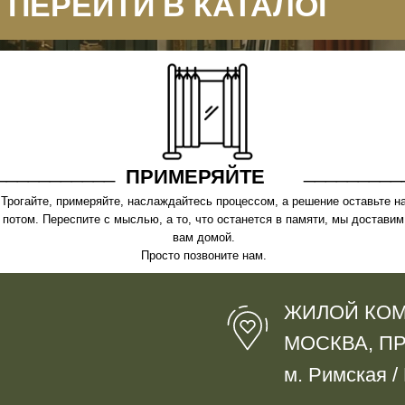
_______
__________________
ПРИМЕРЯЙТЕ
, примеряйте, наслаждайтесь процессом, а решение оставьте на
П
Переспите с мыслью, а то, что останется в памяти, мы доставим
по
вам домой.
Просто позвоните нам.
ЖИЛОЙ КОМПЛЕКС "
МОСКВА, ПРОЕЗД ШЕ
м. Римская / Площадь 
_______________________
ЕЖЕДНЕВНО
с 10:00 до 20:00
______
+7 926 370 2024