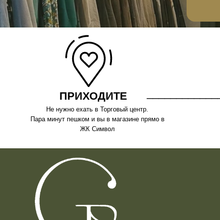
________________
ПРИХОДИТЕ
Не нужно ехать в Торговый центр.
Трогайте
Пара минут пешком и вы в магазине прямо в
потом. 
ЖК Символ
___________
____________________
__________________
_________
__________________
________________
_________
________________
____________