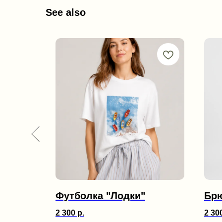
See also
Футболка "Лодки"
Бр
2 300
р.
2 30