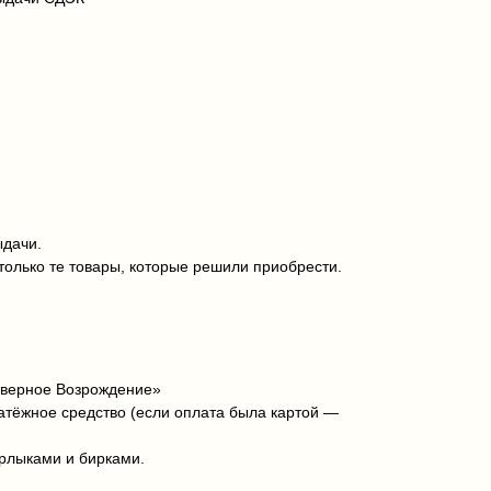
ыдачи.
только те товары, которые решили приобрести.
еверное Возрождение»
латёжное средство (если оплата была картой —
ярлыками и бирками.