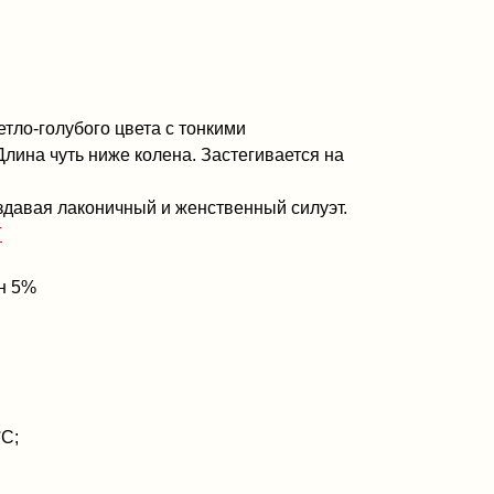
етло-голубого цвета с тонкими
ина чуть ниже колена. Застегивается на
здавая лаконичный и женственный силуэт.
Т
ан 5%
°C;