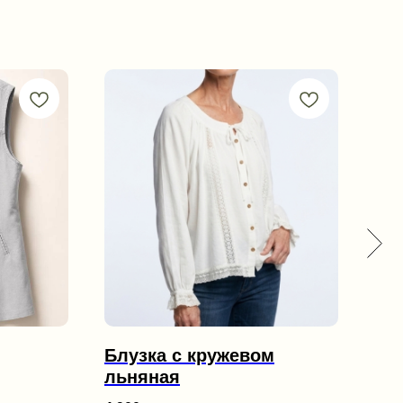
Блузка с кружевом
Ко
льняная
шо