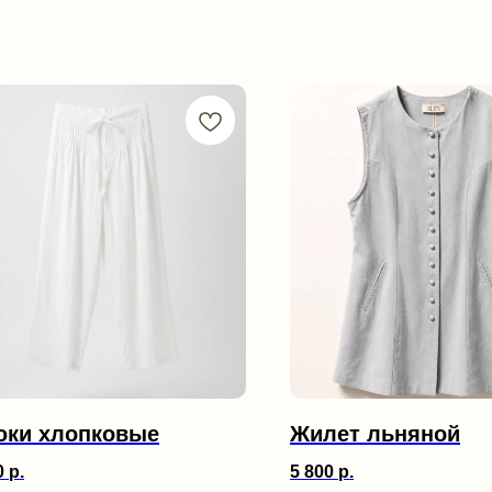
юки хлопковые
Жилет льняной
0
р.
5 800
р.