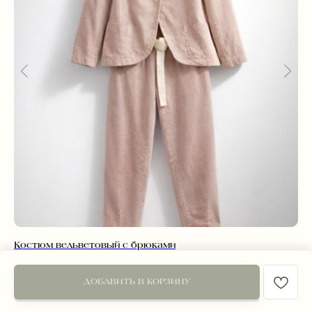
Костюм вельветовый с брюками
Бр
14 900
р.
6 
ДОБАВИТЬ В КОРЗИНУ