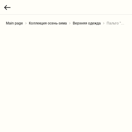
Main page
Коллекция осень-зима
Верхняя одежда
Пальто "Кимоно"