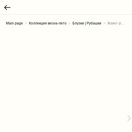
Main page
Коллекция весна-лето
Блузки | Рубашки
Жакет-рубашка "Сафари" льняной