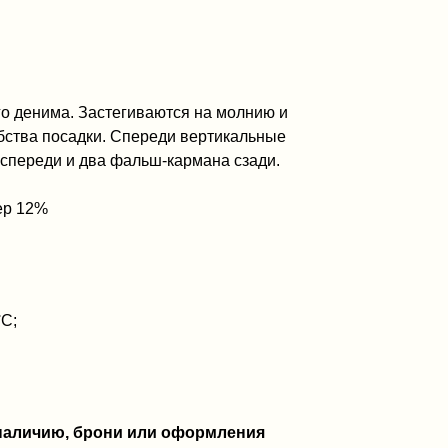
го денима. Застегиваются на молнию и
обства посадки. Спереди вертикальные
 спереди и два фальш-кармана сзади.
ер 12%
°C;
 наличию, брони или оформления