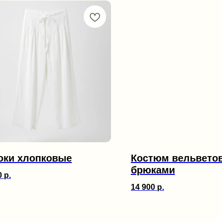
юки хлопковые
Костюм вельвето
брюками
0
р.
14 900
р.