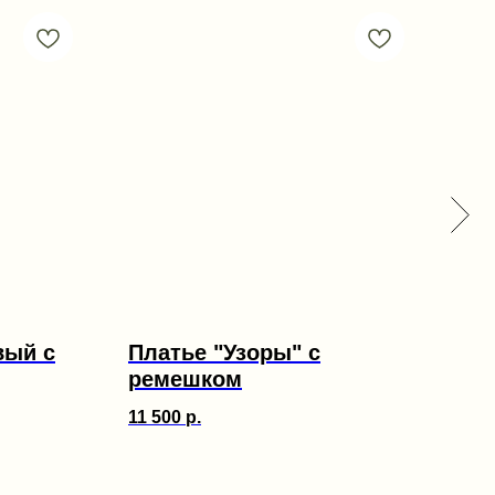
вый с
Платье "Узоры" с
Жи
ремешком
14 
11 500
р.