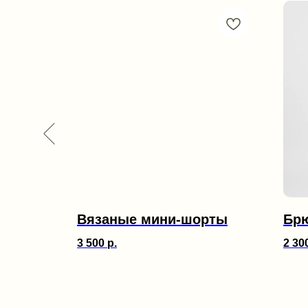
Вязаные мини-шорты
Бр
3 500
р.
2 30