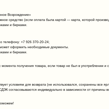
ерное Возрождение»
ёжное средство (если оплата была картой — карта, которой произво
ыками и бирками.
 телефону: +7 926 370‑20‑24;
поможет оформить необходимые документы.
ыками и бирками.
с момента получения товара, если товар не был в употреблении и 
вует условиям для возврата (не использовался, сохранены все ярл
СДЭК согласовываются индивидуально в зависимости от причины в
поможем!