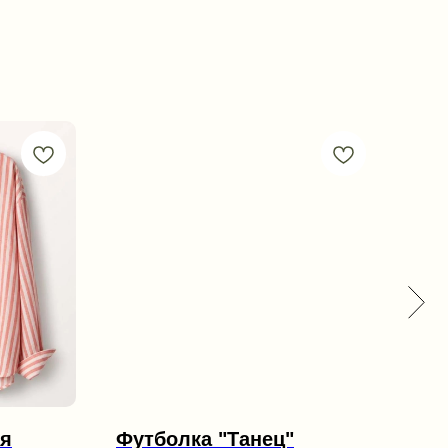
ая
Футболка "Танец"
Бр