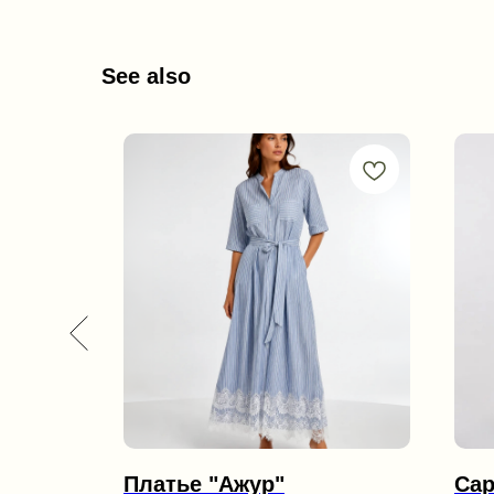
See also
и
Платье "Ажур"
Сар