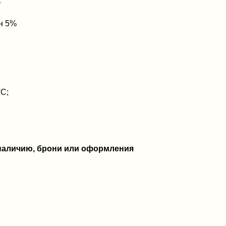
ан 5%
°C;
 наличию, брони или оформления