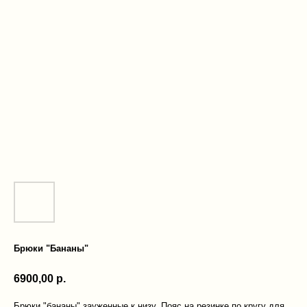
Брюки "Бананы"
6900,00
р.
Брюки "бананы" зауженные к низу. Пояс на резинке по кругу для