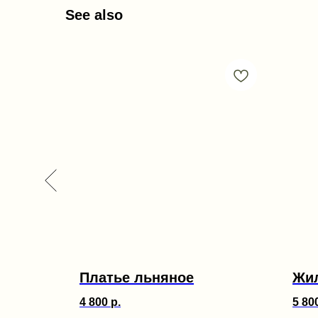
See also
"
Платье льняное
Жил
4 800
р.
5 80