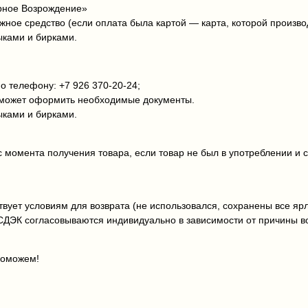
ерное Возрождение»
ёжное средство (если оплата была картой — карта, которой произво
ыками и бирками.
 телефону: +7 926 370‑20‑24;
поможет оформить необходимые документы.
ыками и бирками.
с момента получения товара, если товар не был в употреблении и 
вует условиям для возврата (не использовался, сохранены все ярл
СДЭК согласовываются индивидуально в зависимости от причины в
поможем!