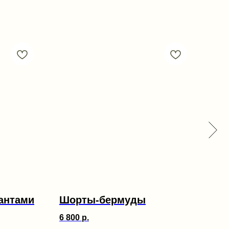
кантами
Шорты-бермуды
Бл
6 800
р.
3 80