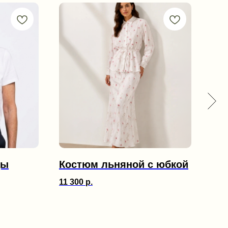
цы
Костюм льняной с юбкой
Бр
11 300
р.
6 90