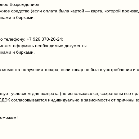
ерное Возрождение»
ёжное средство (если оплата была картой — карта, которой произво
ыками и бирками.
 телефону: +7 926 370‑20‑24;
поможет оформить необходимые документы.
ыками и бирками.
с момента получения товара, если товар не был в употреблении и 
вует условиям для возврата (не использовался, сохранены все ярл
СДЭК согласовываются индивидуально в зависимости от причины в
поможем!