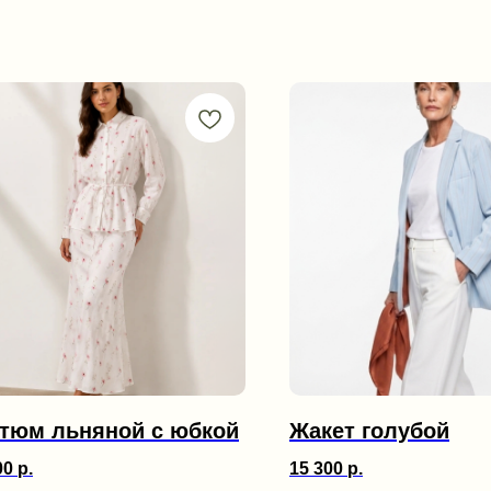
тюм льняной с юбкой
Жакет голубой
00
р.
15 300
р.