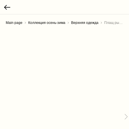
Main page
Коллекция осень-зима
Верхняя одежда
Плащ рыбака-обманка