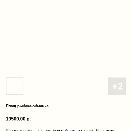
Плащ рыбака-обманка
19500,00
р.
Иногда хочется вещь, которая работает за двоих. Наш плащ-