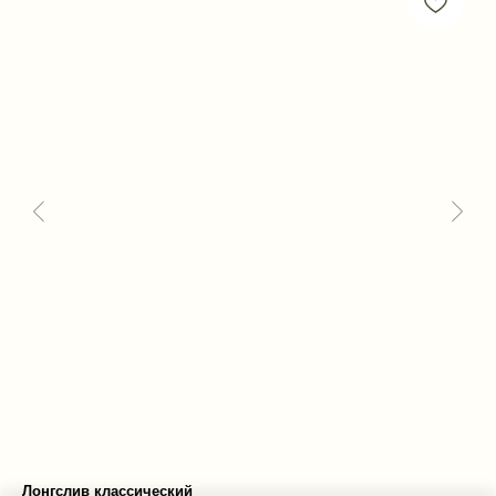
Лонгслив классический
Ру