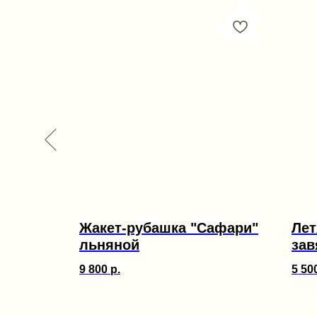
м
Жакет-рубашка "Сафари"
Лет
льняной
зав
9 800
р.
5 50