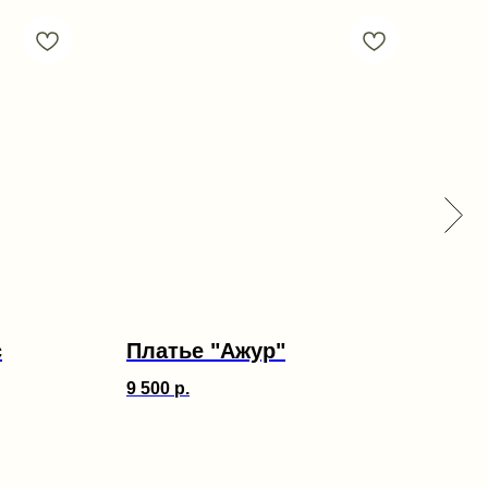
с
Платье "Ажур"
Фу
9 500
р.
5 80