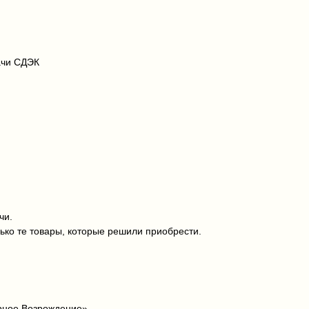
ачи СДЭК
чи.
ько те товары, которые решили приобрести.
ерное Возрождение»