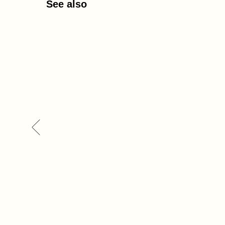
See also
Платье льняное
Бр
4 800
р.
6 9