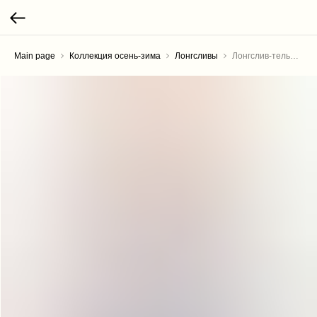
Main page
Коллекция осень-зима
Лонгсливы
Лонгслив-тельняшка "Якорь"