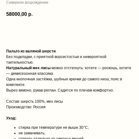
Северное возрождение
58000,00
р.
ДОБАВИТЬ В КОРЗИНУ
Пальто из валяной шерсти
.
Без подкладки, с приятной ворсистостью и невероятной
тактильностью.
Натуральный мех лисы
можно отстегнуть: хотите — роскошь, хотите
— демисезонная классика.
Одна кнопочная застёжка, шубные крючки до самого низа, пояс в
комплекте.
Вырез кимоно, рукав реглан. Садится по плечам комфортно.
Состав: шерсть 100%, мех лисы
Производство: Россия
Уход:
стирка при температуре не выше 30°C;
не замачивать;
стирать отдельно от цветных вещей