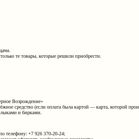
дачи.
только те товары, которые решили приобрести.
верное Возрождение»
тёжное средство (если оплата была картой — карта, которой прои
рлыками и бирками.
о телефону: +7 926 370‑20‑24;