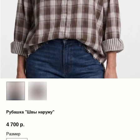
Рубашка "Швы наружу"
4 700
р.
Размер